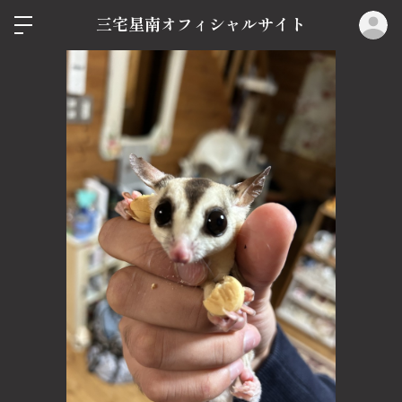
ロ
三宅星南オフィシャルサイト