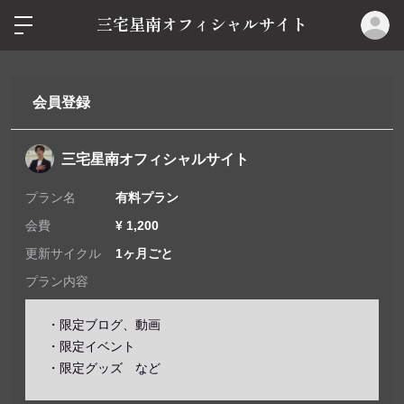
ロ
三宅星南オフィシャルサイト
会員登録
三宅星南オフィシャルサイト
プラン名
有料プラン
会費
¥ 1,200
更新サイクル
1ヶ月ごと
プラン内容
・限定ブログ、動画
・限定イベント
・限定グッズ など