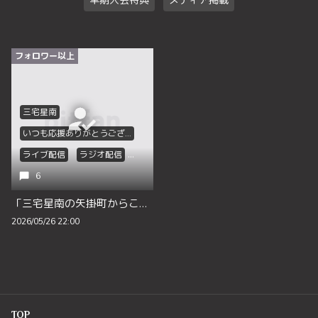
早期入会特典
メディア掲載
フォロワー以上
三宅星南
いつも応援ありがとうござ...
ライブ配信
ラジオ配信
三宅星南の矢掛町からこん...
6
「三宅星南の矢掛町からこんばんは！」第2回配信
2026/05/26 22:00
TOP