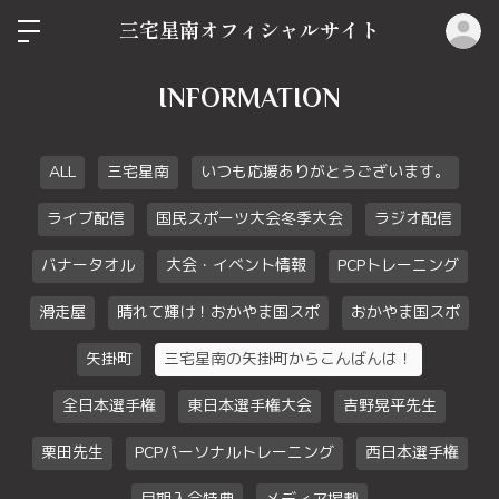
ロ
三宅星南オフィシャルサイト
INFORMATION
ALL
三宅星南
いつも応援ありがとうございます。
ライブ配信
国民スポーツ大会冬季大会
ラジオ配信
バナータオル
大会・イベント情報
PCPトレーニング
滑走屋
晴れて輝け！おかやま国スポ
おかやま国スポ
矢掛町
三宅星南の矢掛町からこんばんは！
全日本選手権
東日本選手権大会
吉野晃平先生
栗田先生
PCPパーソナルトレーニング
西日本選手権